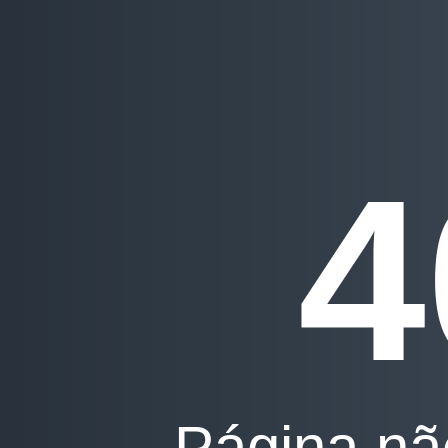
4
Página nã