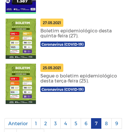
27.05.2021
Boletim epidemiológico desta
quinta-feira (27).
Coronavírus (COVID-19)
25.05.2021
Segue o boletim epidemiológico
desta terça-feira (25).
Coronavírus (COVID-19)
Anterior
1
2
3
4
5
6
7
8
9