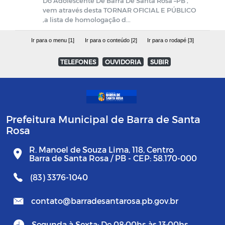
Do Adolescente De Barra De Santa Rosa –PB ,
vem através desta TORNAR OFICIAL E PÚBLICO
,a lista de homologação d...
Ir para o menu [1]
Ir para o conteúdo [2]
Ir para o rodapé [3]
TELEFONES
OUVIDORIA
SUBIR
Prefeitura Municipal de Barra de Santa
Rosa
R. Manoel de Souza Lima, 118, Centro
Barra de Santa Rosa / PB - CEP: 58.170-000
(83) 3376-1040
contato@barradesantarosa.pb.gov.br
Segunda à Sexta: De 08:00hs às 13:00hs