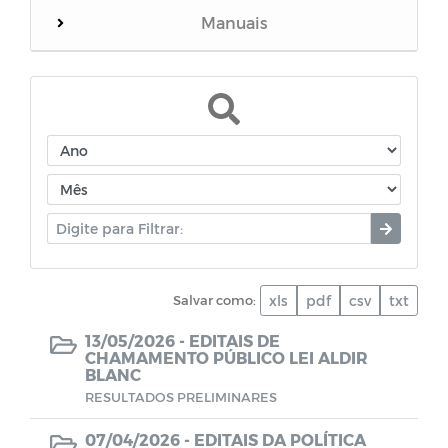
Manuais
Mensário oficial
Concurso Público
Diário oficial
Portal do Contribuinte
Salvar como:
xls
pdf
csv
txt
Decretos - Coronavírus (COVID-19)
13/05/2026 -
EDITAIS DE
CHAMAMENTO PÚBLICO LEI ALDIR
Leis Ordinárias - Coronavírus (COVID-19)
BLANC
RESULTADOS PRELIMINARES
Plano de Contratações Anual
07/04/2026 -
EDITAIS DA POLÍTICA