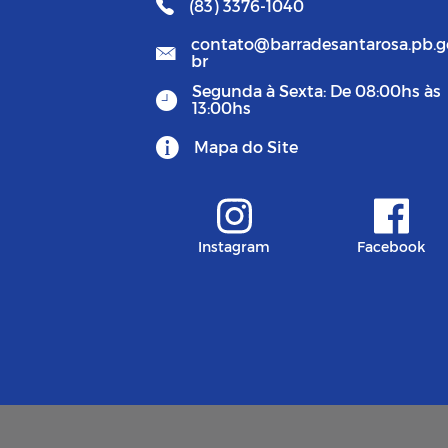
(83) 3376-1040
contato@barradesantarosa.pb.g
br
Segunda à Sexta: De 08:00hs às
13:00hs
Mapa do Site
Instagram
Facebook