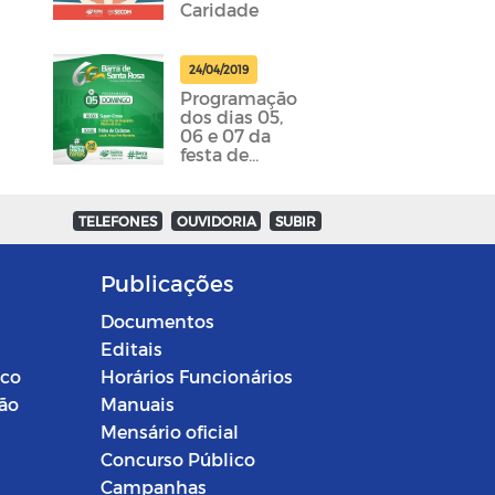
Caridade
24/04/2019
Programação
dos dias 05,
06 e 07 da
festa de
emancipação
da cidade
foram
TELEFONES
OUVIDORIA
SUBIR
divulgadas
Publicações
Documentos
Editais
ico
Horários Funcionários
ção
Manuais
Mensário oficial
Concurso Público
Campanhas