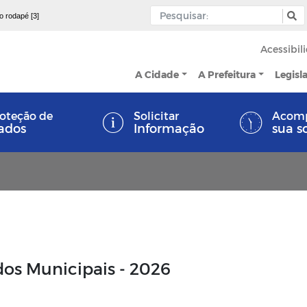
 o rodapé [3]
Acessibil
A Cidade
A Prefeitura
Legisl
oteção de
Solicitar
Acom
ados
Informação
sua s
dos Municipais - 2026