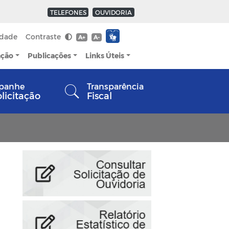
TELEFONES
OUVIDORIA
idade
Contraste
A+
A-
ação
Publicações
Links Úteis
panhe
Transparência
olicitação
Fiscal