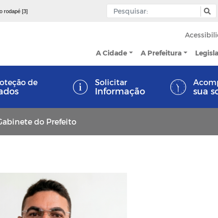
 o rodapé [3]
Acessibil
A Cidade
A Prefeitura
Legisl
oteção de
Solicitar
Acom
ados
Informação
sua s
Gabinete do Prefeito