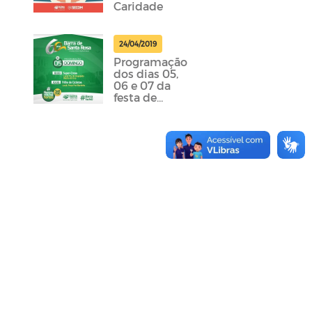
Caridade
24/04/2019
Programação
dos dias 05,
06 e 07 da
festa de
emancipação
da cidade
foram
divulgadas