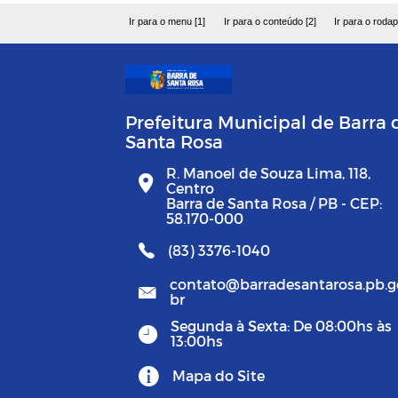
Ir para o menu [1]
Ir para o conteúdo [2]
Ir para o rodap
Prefeitura Municipal de Barra 
Santa Rosa
R. Manoel de Souza Lima, 118,
Centro
Barra de Santa Rosa / PB - CEP:
58.170-000
(83) 3376-1040
contato@barradesantarosa.pb.g
br
Segunda à Sexta: De 08:00hs às
13:00hs
Mapa do Site