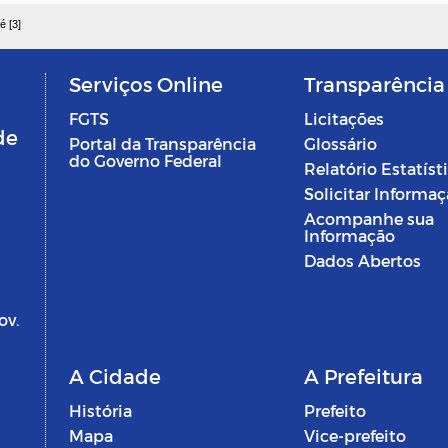
é [3]
Serviços Online
Transparência
FGTS
Licitações
de
Portal da Transparência
Glossário
do Governo Federal
Relatório Estatíst
Solicitar Informa
Acompanhe sua
Informação
Dados Abertos
ov.
A Cidade
A Prefeitura
História
Prefeito
Mapa
Vice-prefeito