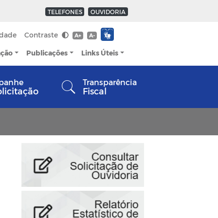
TELEFONES
OUVIDORIA
idade
Contraste
A+
A-
ação
Publicações
Links Úteis
panhe
Transparência
olicitação
Fiscal