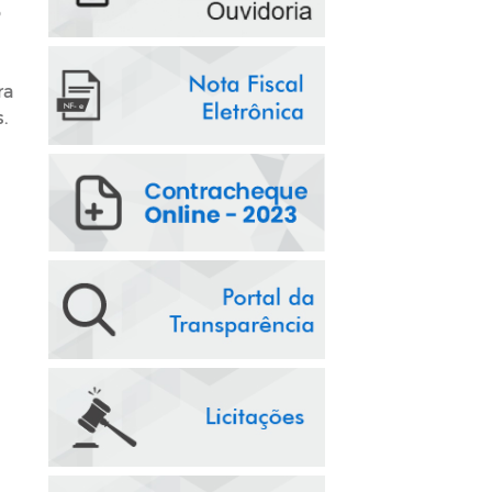
o
ra
.