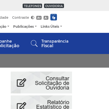
TELEFONES
OUVIDORIA
idade
Contraste
A+
A-
ação
Publicações
Links Úteis
panhe
Transparência
olicitação
Fiscal