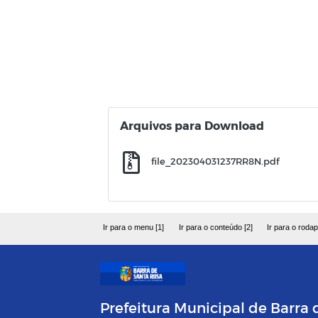
Arquivos para Download
file_202304031237RR8N.pdf
Ir para o menu [1]
Ir para o conteúdo [2]
Ir para o rodap
Prefeitura Municipal de Barra 