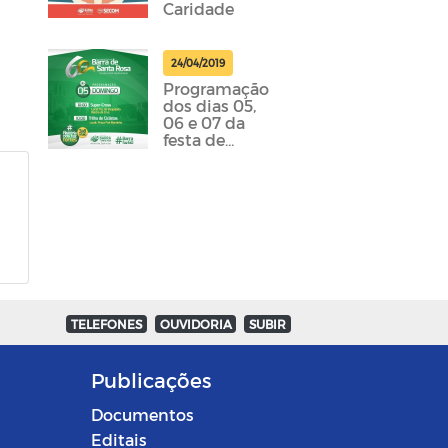
Caridade
24/04/2019
Programação
dos dias 05,
06 e 07 da
festa de
emancipação
da cidade
foram
divulgadas
TELEFONES
OUVIDORIA
SUBIR
Publicações
Documentos
Editais