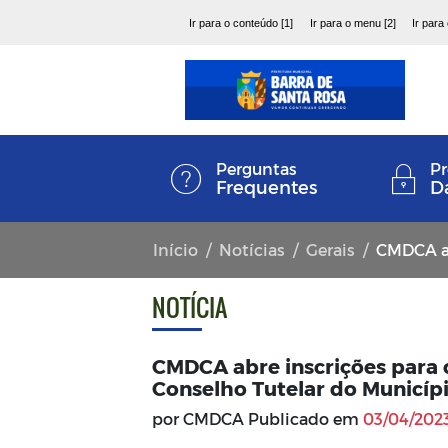
Ir para o conteúdo [1]
Ir para o menu [2]
Ir para
Perguntas
Pr
Frequentes
D
Início
Notícias
Gerais
CMDCA abre insc
NOTÍCIA
CMDCA abre inscrições para
Conselho Tutelar do Município
por CMDCA Publicado em
03/04/2023