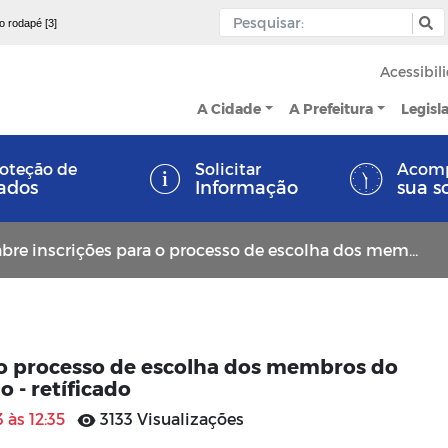
 o rodapé [3]
Acessibil
A Cidade
A Prefeitura
Legisl
oteção de
Solicitar
Acom
ados
Informação
sua s
rições para o processo de escolha dos membros do Conselho Tutelar do Município - retíficado
 o processo de escolha dos membros do
 - retíficado
 às 12:35
3133 Visualizações