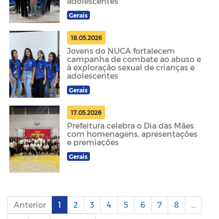
adolescentes
Gerais
18.05.2026
Jovens do NUCA fortalecem
campanha de combate ao abuso e
à exploração sexual de crianças e
adolescentes
Gerais
17.05.2026
Prefeitura celebra o Dia das Mães
com homenagens, apresentações
e premiações
Gerais
Anterior
1
2
3
4
5
6
7
8
...