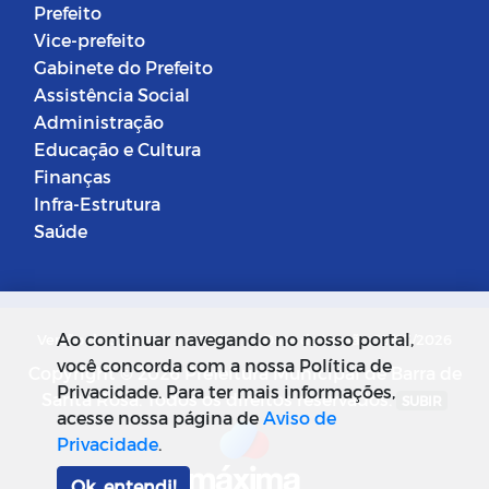
Prefeito
Vice-prefeito
Gabinete do Prefeito
Assistência Social
Administração
Educação e Cultura
Finanças
Infra-Estrutura
Saúde
Ao continuar navegando no nosso portal,
Versão do Sistema: 5.0.268
Data da Versão: 18/03/2026
você concorda com a nossa Política de
Copyright © 2026 Prefeitura Municipal de Barra de
Privacidade. Para ter mais informações,
Santa Rosa. Todos os direitos reservados.
SUBIR
acesse nossa página de
Aviso de
Privacidade
.
Ok, entendi!