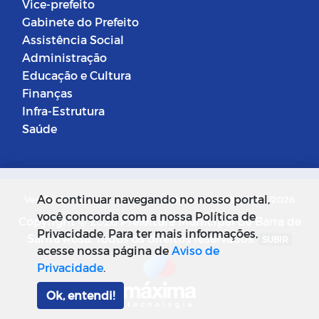
Vice-prefeito
Gabinete do Prefeito
Assistência Social
Administração
Educação e Cultura
Finanças
Infra-Estrutura
Saúde
Ao continuar navegando no nosso portal,
Versão do Sistema: 5.0.268
Data da Versão: 18/03/2026
você concorda com a nossa Política de
Copyright © 2026 Prefeitura Municipal de Barra de
Privacidade. Para ter mais informações,
Santa Rosa. Todos os direitos reservados.
SUBIR
acesse nossa página de
Aviso de
Privacidade
.
Ok, entendi!