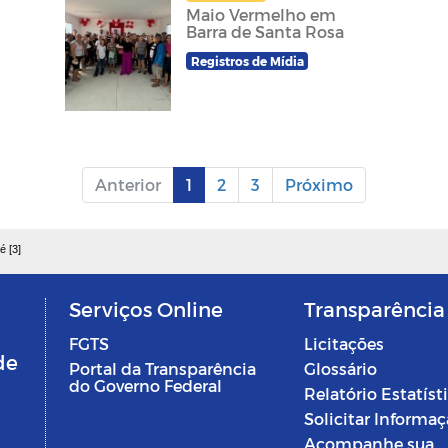
Maio Vermelho em
Barra de Santa Rosa
Registros de Mídia
Anterior
1
2
3
Próximo
é [3]
Serviços Online
Transparência
FGTS
Licitações
de
Portal da Transparência
Glossário
do Governo Federal
Relatório Estatíst
Solicitar Informa
Acompanhe sua