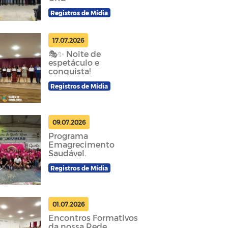
Registros de Mídia
17.07.2026
🎭✨ Noite de
espetáculo e
conquista!
Registros de Mídia
09.07.2026
Programa
Emagrecimento
Saudável.
Registros de Mídia
01.07.2026
Encontros Formativos
da nossa Rede