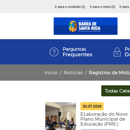
Ir para o conteúdo [1]
Ir para o menu [2]
Ir para
Perguntas
Pr
Frequentes
D
Início
Notícias
Registros de Mídi
Todas Cate
30.07.2026
ELaboração do Novo
Plano Municipal de
Educação (PME).