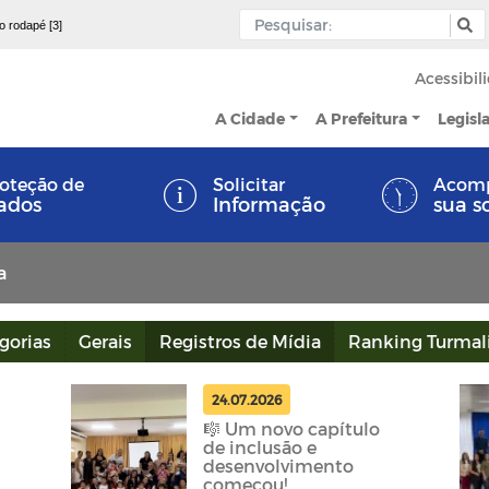
 o rodapé [3]
Acessibil
A Cidade
A Prefeitura
Legisl
oteção de
Solicitar
Acom
ados
Informação
sua s
a
gorias
Gerais
Registros de Mídia
Ranking Turmal
24.07.2026
🎼 Um novo capítulo
de inclusão e
desenvolvimento
começou!