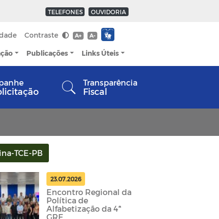
TELEFONES
OUVIDORIA
idade
Contraste
A+
A-
ação
Publicações
Links Úteis
panhe
Transparência
olicitação
Fiscal
ina-TCE-PB
23.07.2026
Encontro Regional da
Política de
Alfabetização da 4ª
GRE