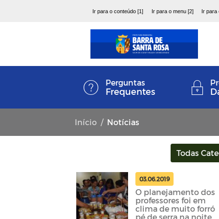
Ir para o conteúdo [1]
Ir para o menu [2]
Ir para
Perguntas
Pr
Frequentes
D
Início
Notícias
Todas Cate
03.06.2019
O planejamento dos
professores foi em
clima de muito forró
pé de serra na noite