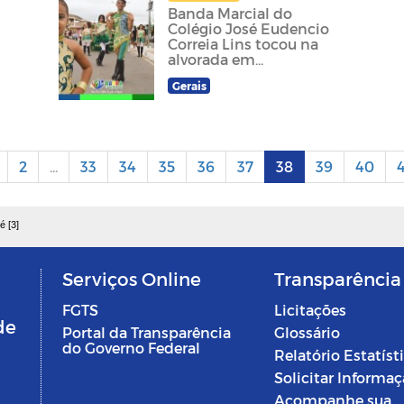
Banda Marcial do
Colégio José Eudencio
Correia Lins tocou na
alvorada em
comemoração ao
Gerais
aniversário da cidade
2
...
33
34
35
36
37
38
39
40
4
é [3]
Serviços Online
Transparência
FGTS
Licitações
de
Portal da Transparência
Glossário
do Governo Federal
Relatório Estatíst
Solicitar Informa
Acompanhe sua