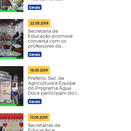
Gerais
22.05.2019
Secretaria de
Educação promove
conversa com os
professores da
Educação Infantil e
Gerais
Fundamental I
16.05.2019
Prefeito, Sec. de
Agricultura e Equipe
do Programa Água
Doce participam do IV
Encontro Estadual do
Gerais
Programa Água Doce
13.05.2019
Secretarias de
Educação e