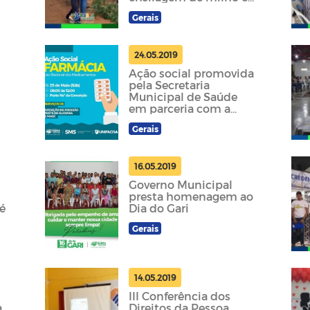
gliricídia
Gerais
24.05.2019
Ação social promovida
pela Secretaria
Municipal de Saúde
em parceria com a
faculdade UNIFACISA
Gerais
16.05.2019
Governo Municipal
presta homenagem ao
é
Dia do Gari
Gerais
14.05.2019
III Conferência dos
a
Direitos da Pessoa