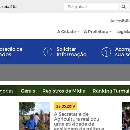
 o rodapé [3]
Acessibil
A Cidade
A Prefeitura
Legisl
oteção de
Solicitar
Acom
ados
Informação
sua s
gorias
Gerais
Registros de Mídia
Ranking Turmal
28.05.2019
A Secretaria de
Agricultura realizou
uma atividade de
ensilagem de milho e