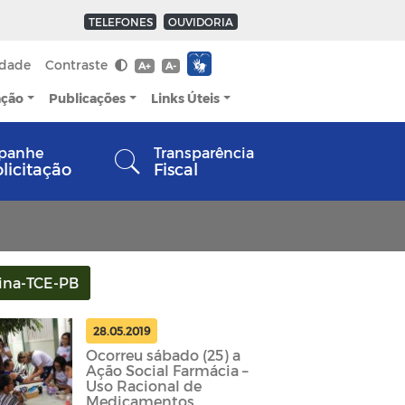
TELEFONES
OUVIDORIA
idade
Contraste
A+
A-
ação
Publicações
Links Úteis
panhe
Transparência
olicitação
Fiscal
ina-TCE-PB
28.05.2019
Ocorreu sábado (25) a
Ação Social Farmácia –
Uso Racional de
Medicamentos