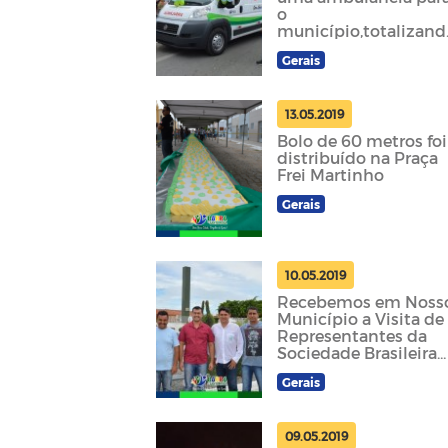
o
município,totalizand
quadro ambulância
Gerais
em dois anos
13.05.2019
Bolo de 60 metros foi
distribuído na Praça
Frei Martinho
Gerais
10.05.2019
Recebemos em Noss
Município a Visita de
Representantes da
Sociedade Brasileira
de Arborização
Gerais
Urbana.
09.05.2019