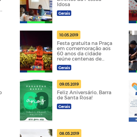
Idosa
o
Gerais
10.05.2019
Festa gratuita na Praça
em comemoração aos
60 anos da cidade
reúne centenas de
pessoas
Gerais
09.05.2019
o
Feliz Aniversário, Barra
de Santa Rosa!
Gerais
08.05.2019