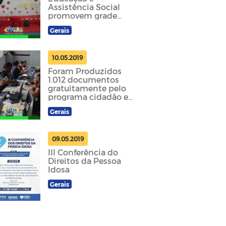
Assistência Social
promovem grade
evento em
Gerais
comemoração ao Dia
das Mães
10.05.2019
Foram Produzidos
1.012 documentos
gratuitamente pelo
programa cidadão em
nosso município
Gerais
09.05.2019
III Conferência do
Direitos da Pessoa
Idosa
Gerais