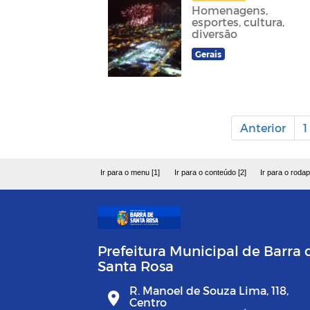
Homenagens,
esportes, cultura,
diversão
Gerais
Anterior
1
Ir para o menu [1]
Ir para o conteúdo [2]
Ir para o rodap
Prefeitura Municipal de Barra 
Santa Rosa
R. Manoel de Souza Lima, 118,
Centro