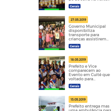
desta sexta
Gerais
27.05.2019
Governo Municipal
disponibiliza
transporte para
crianças assistirem
espetáculo no Teatro
Gerais
Municipal Severino
Cabral
18.05.2019
Prefeito e Vice
comparecem ao
Evento em Cuité que 
voltado para
Orçamento
Gerais
Democrático
15.05.2019
Prefeito entrega mas
uma ambulância par