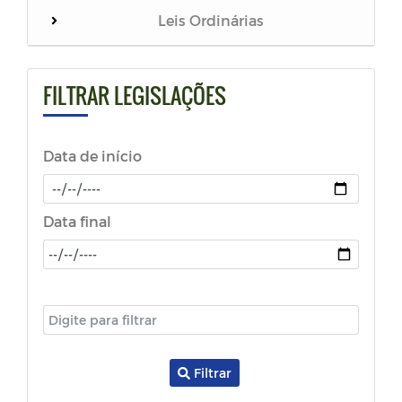
Leis Ordinárias
Leis Orgânica
FILTRAR LEGISLAÇÕES
Lei Complementar
Data de início
Resoluções
Regimento Interno
Data final
Lei de Diretrizes Orçamentárias - LDO
Lei Orçamentária Anual - LOA
Plano Plurianual - PPA
Filtrar