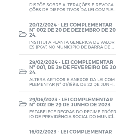
DISPÕE SOBRE ALTERAÇÕES E REVOGA
ÇÕES DE DISPOSITIVOS DA LEI COMPLE
MENTAR Nº 02/2017, QUE REGULAMENTA
TRIBUTOS MUNICIPAIS NO ÂMBITO DE B
ARRA DE SANTA ROSA - PB.
20/12/2024 - LEI COMPLEMENTAR
Nº 002 DE 20 DE DEZEMBRO DE 20
24.
INSTITUI A PLANTA GENÉRICA DE VALOR
ES (PGV) NO MUNICÍPIO DE BARRA DE S
ANTA ROSA PARA APURAÇÃO DO VALOR
VENAL DOS IMÓVEIS URBANOS, BASE D
E CÁLCULO DO IPTU, E DÁ OUTRAS PROV
29/02/2024 - LEI COMPLEMENTAR
IDÊNCIAS.
Nº 001, DE 29 DE FEVEREIRO DE 20
24.
ALTERA ARTIGOS E ANEXOS DA LEI COM
PLEMENTAR Nº 01/1998, DE 22 DE JUNHO
DE 1998 E DÁ OUTRAS PROVIDÊNCIAS.
29/06/2023 - LEI COMPLEMENTAR
Nº 002 DE 29 DE JUNHO DE 2023.
ESTABELECE REGRAS DO REGIME PRÓPR
IO DE PREVIDÊNCIA SOCIAL DO MUNICÍP
IO DE BARRA DE SANTA ROSA-PB DE AC
ORDO COM A EMENDA CONSTITUCIONA
L Nº 103, DE 2019.
16/02/2023 - LEI COMPLEMENTAR