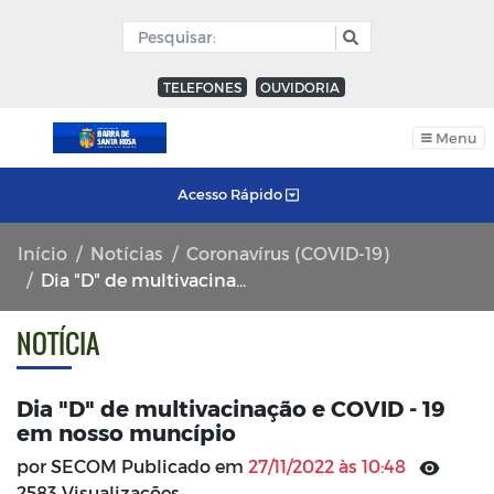
TELEFONES
OUVIDORIA
Menu
Acesso Rápido
Início
Notícias
Coronavírus (COVID-19)
Dia "D" de multivacinação e COVID - 19 em nosso muncípio
NOTÍCIA
Dia "D" de multivacinação e COVID - 19
em nosso muncípio
por SECOM Publicado em
27/11/2022 às 10:48
2583 Visualizações