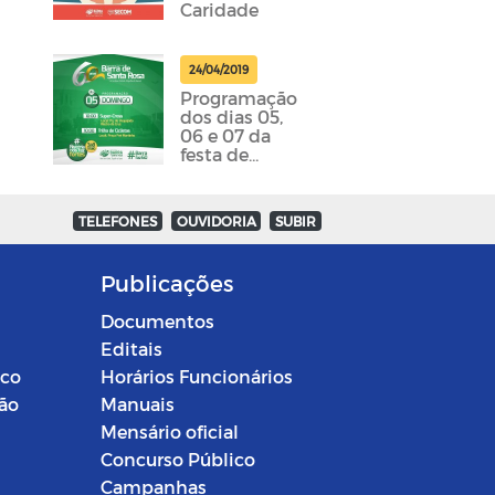
Caridade
24/04/2019
Programação
dos dias 05,
06 e 07 da
festa de
emancipação
da cidade
foram
TELEFONES
OUVIDORIA
SUBIR
divulgadas
Publicações
Documentos
Editais
ico
Horários Funcionários
ção
Manuais
Mensário oficial
Concurso Público
Campanhas