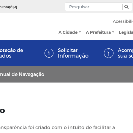
 o rodapé [3]
Acessibil
A Cidade
A Prefeitura
Legisl
oteção de
Solicitar
Acom
ados
Informação
sua s
nual de Navegação
ão
sparência foi criado com o intuito de facilitar a