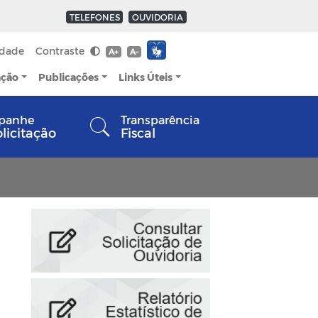
TELEFONES
OUVIDORIA
idade
Contraste
A+
A-
ação
Publicações
Links Úteis
panhe
Transparência
olicitação
Fiscal