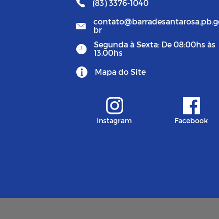
(83) 3376-1040
contato@barradesantarosa.pb.g
br
Segunda à Sexta: De 08:00hs às
13:00hs
Mapa do Site
Instagram
Facebook