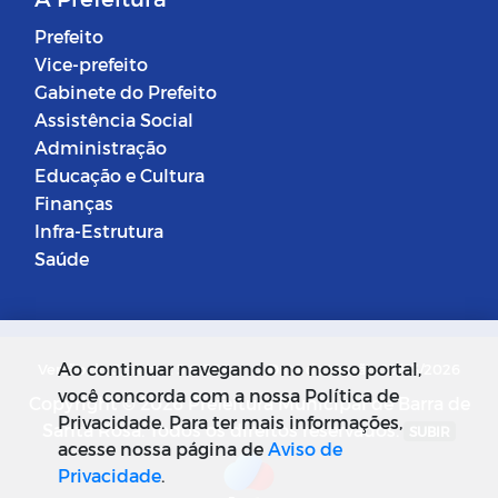
Prefeito
Vice-prefeito
Gabinete do Prefeito
Assistência Social
Administração
Educação e Cultura
Finanças
Infra-Estrutura
Saúde
Ao continuar navegando no nosso portal,
Versão do Sistema: 5.0.268
Data da Versão: 18/03/2026
você concorda com a nossa Política de
Copyright © 2026 Prefeitura Municipal de Barra de
Privacidade. Para ter mais informações,
Santa Rosa. Todos os direitos reservados.
SUBIR
acesse nossa página de
Aviso de
Privacidade
.