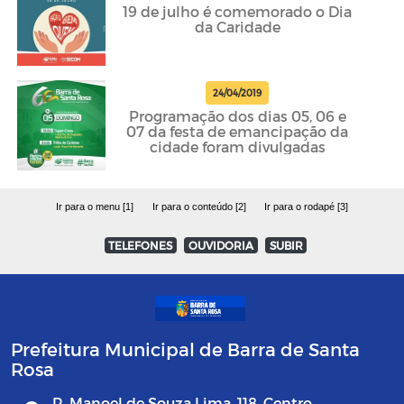
19 de julho é comemorado o Dia
da Caridade
24/04/2019
Programação dos dias 05, 06 e
07 da festa de emancipação da
cidade foram divulgadas
Ir para o menu [1]
Ir para o conteúdo [2]
Ir para o rodapé [3]
TELEFONES
OUVIDORIA
SUBIR
Prefeitura Municipal de Barra de Santa
Rosa
R. Manoel de Souza Lima, 118, Centro