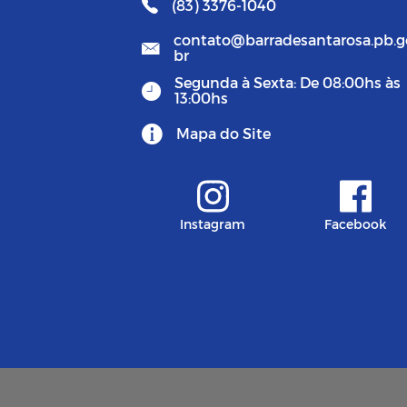
(83) 3376-1040
contato@barradesantarosa.pb.g
br
Segunda à Sexta: De 08:00hs às
13:00hs
Mapa do Site
Instagram
Facebook