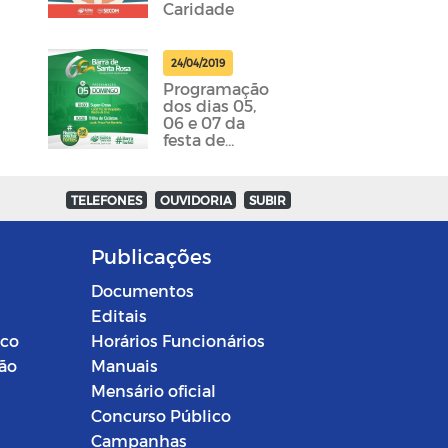
Caridade
24/04/2019
Programação
dos dias 05,
06 e 07 da
festa de
emancipação
da cidade
foram
TELEFONES
OUVIDORIA
SUBIR
divulgadas
Publicações
Documentos
Editais
ico
Horários Funcionários
ção
Manuais
Mensário oficial
Concurso Público
Campanhas