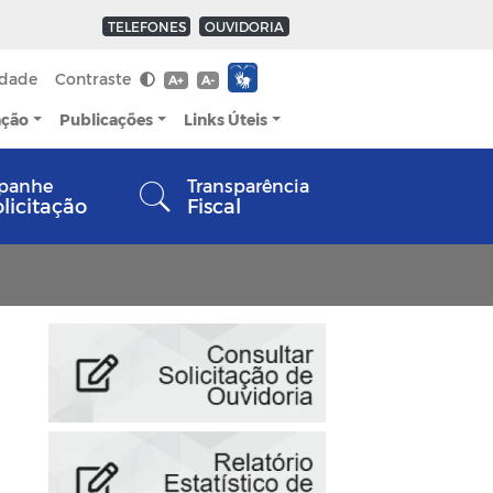
TELEFONES
OUVIDORIA
idade
Contraste
A+
A-
ação
Publicações
Links Úteis
panhe
Transparência
olicitação
Fiscal