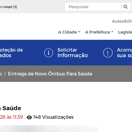
 o rodapé [3]
Acessibil
A Cidade
A Prefeitura
Legisl
oteção de
Solicitar
Acom
ados
Informação
sua s
a
Entrega de Novo Ônibus Para Saúde
a Saúde
26 às 11:39
148 Visualizações