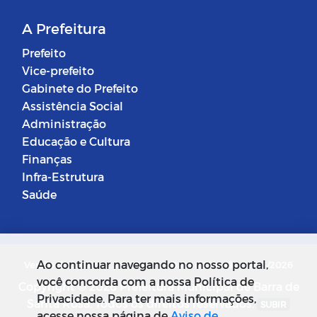
A Prefeitura
Prefeito
Vice-prefeito
Gabinete do Prefeito
Assistência Social
Administração
Educação e Cultura
Finanças
Infra-Estrutura
Saúde
Ao continuar navegando no nosso portal,
Versão do Sistema: 5.0.268
Data da Versão: 18/03/2026
você concorda com a nossa Política de
Copyright © 2026 Prefeitura Municipal de Barra de
Privacidade. Para ter mais informações,
Santa Rosa. Todos os direitos reservados.
SUBIR
acesse nossa página de
Aviso de