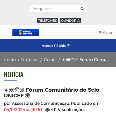
TELEFONES
OUVIDORIA
Menu
Acesso Rápido
Início
Notícias
Gerais
👧🏽🧒🏼 Fórum Comunitário do Selo UNICEF 🌍
NOTÍCIA
👧🏽🧒🏼 Fórum Comunitário do Selo
UNICEF 🌍
por Assessoria de Comunicação. Publicado em
04/11/2025 às 16:00
411 Visualizações