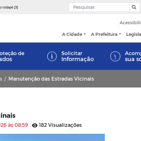
 o rodapé [3]
Acessibil
A Cidade
A Prefeitura
Legisl
oteção de
Solicitar
Acom
ados
Informação
sua s
a
Manutenção das Estradas Vicinais
inais
26 às 08:59
182 Visualizações