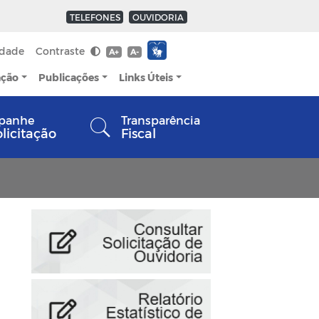
TELEFONES
OUVIDORIA
idade
Contraste
A+
A-
ação
Publicações
Links Úteis
panhe
Transparência
olicitação
Fiscal