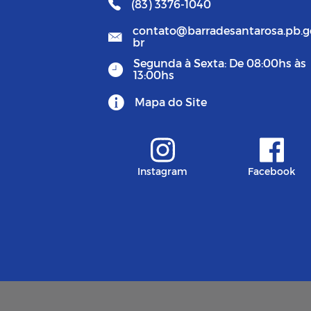
(83) 3376-1040
contato@barradesantarosa.pb.g
br
Segunda à Sexta: De 08:00hs às
13:00hs
Mapa do Site
Instagram
Facebook