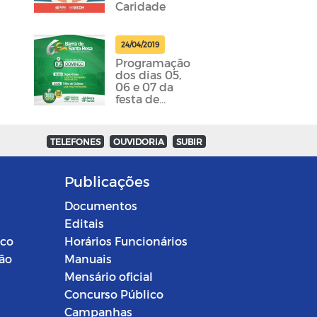
Caridade
24/04/2019
Programação
dos dias 05,
06 e 07 da
festa de
emancipação
da cidade
foram
TELEFONES
OUVIDORIA
SUBIR
divulgadas
Publicações
Documentos
Editais
ico
Horários Funcionários
ção
Manuais
Mensário oficial
Concurso Público
Campanhas