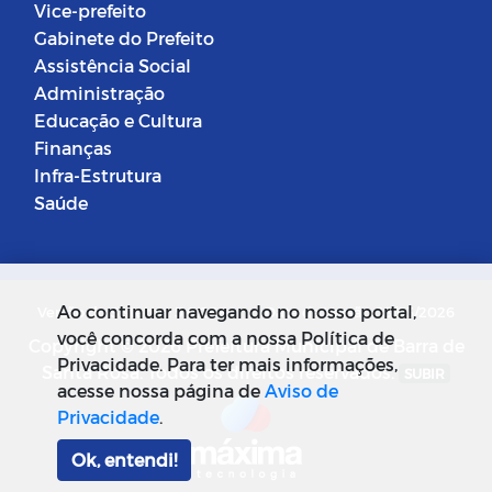
Vice-prefeito
Gabinete do Prefeito
Assistência Social
Administração
Educação e Cultura
Finanças
Infra-Estrutura
Saúde
Ao continuar navegando no nosso portal,
Versão do Sistema: 5.0.268
Data da Versão: 18/03/2026
você concorda com a nossa Política de
Copyright © 2026 Prefeitura Municipal de Barra de
Privacidade. Para ter mais informações,
Santa Rosa. Todos os direitos reservados.
SUBIR
acesse nossa página de
Aviso de
Privacidade
.
Ok, entendi!