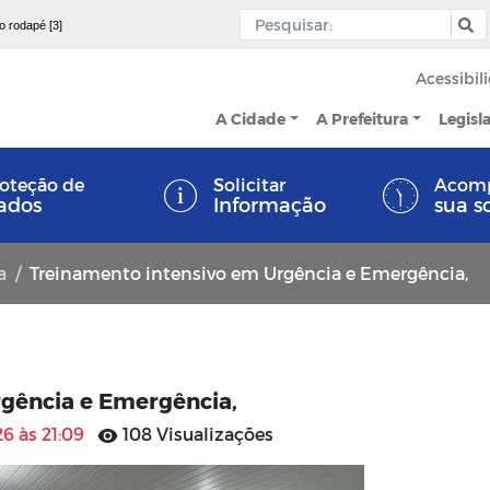
 o rodapé [3]
Acessibil
A Cidade
A Prefeitura
Legisl
oteção de
Solicitar
Acom
ados
Informação
sua s
a
Treinamento intensivo em Urgência e Emergência,
gência e Emergência,
26 às 21:09
108 Visualizações