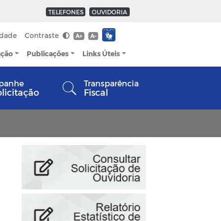
TELEFONES
OUVIDORIA
idade
Contraste
A+
A-
ação
Publicações
Links Úteis
panhe
Transparência
olicitação
Fiscal