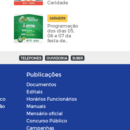
Caridade
24/04/2019
Programação
dos dias 05,
06 e 07 da
festa de
emancipação
da cidade
foram
TELEFONES
OUVIDORIA
SUBIR
divulgadas
Publicações
Documentos
Editais
ico
Horários Funcionários
ção
Manuais
Mensário oficial
Concurso Público
Campanhas