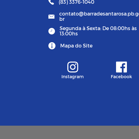
(83) 3376-1040
contato@barradesantarosa.pb.g
br
Segunda à Sexta: De 08:00hs às
13:00hs
Mapa do Site
Instagram
Facebook